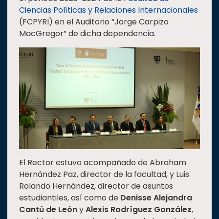
Ciencias Políticas y Relaciones Internacionales
Estudiantes
(FCPYRI) en el Auditorio “Jorge Carpizo
Rectoría
MacGregor” de dicha dependencia.
Investigación
Internacionalización
Responsabilidad
social
Vinculación
Historia
Universiada
Nacional
El Rector estuvo acompañado de Abraham
Hernández Paz, director de la facultad, y Luis
Rolando Hernández, director de asuntos
estudiantiles, así como de
Denisse Alejandra
Cantú de León
y
Alexis Rodríguez González
,