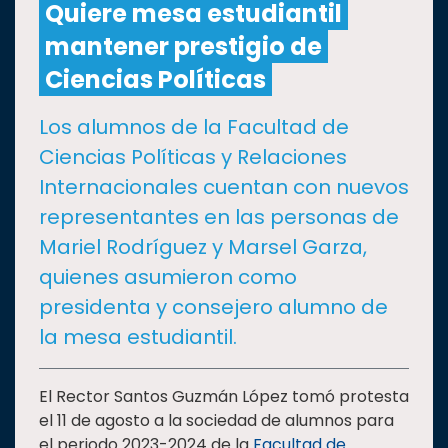
Quiere mesa estudiantil
mantener prestigio de
CULTURA
Ciencias Políticas
DEPORTES
Los alumnos de la Facultad de
Ciencias Políticas y Relaciones
I+D+I
EXPERTOS
Internacionales cuentan con nuevos
representantes en las personas de
SALUD
Mariel Rodríguez y Marsel Garza,
quienes asumieron como
SUSTENTABILIDAD
presidenta y consejero alumno de
la mesa estudiantil.
TEMAS
El Rector Santos Guzmán López tomó protesta
Oferta
el 11 de agosto a la sociedad de alumnos para
educativa
el periodo 2023-2024 de la
Facultad de