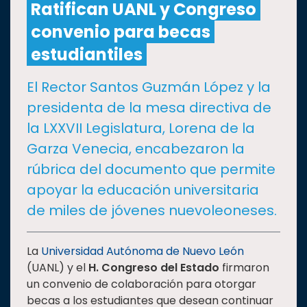
Ratifican UANL y Congreso
convenio para becas
CULTURA
estudiantiles
DEPORTES
El Rector Santos Guzmán López y la
presidenta de la mesa directiva de
I+D+I
EXPERTOS
la LXXVII Legislatura, Lorena de la
Garza Venecia, encabezaron la
SALUD
rúbrica del documento que permite
apoyar la educación universitaria
SUSTENTABILIDAD
de miles de jóvenes nuevoleoneses.
TEMAS
La
Universidad Autónoma de Nuevo León
(UANL) y el
H. Congreso del Estado
firmaron
un convenio de colaboración para otorgar
Oferta
becas a los estudiantes que desean continuar
educativa