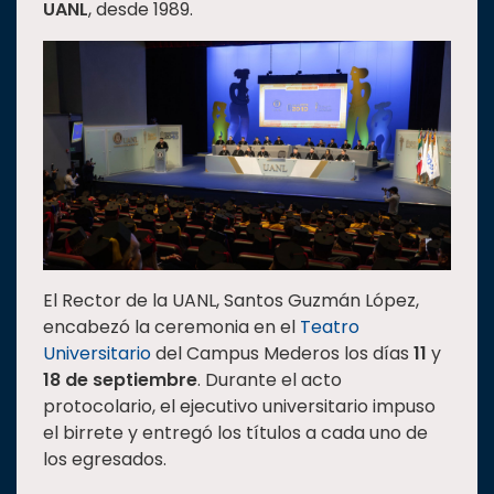
UANL
, desde 1989.
Estudiantes
Rectoría
Investigación
Internacionalización
Responsabilidad
social
Vinculación
Historia
El Rector de la UANL, Santos Guzmán López,
Universiada
encabezó la ceremonia en el
Teatro
Nacional
Universitario
del Campus Mederos los días
11
y
18 de septiembre
. Durante el acto
protocolario, el ejecutivo universitario impuso
el birrete y entregó los títulos a cada uno de
los egresados.