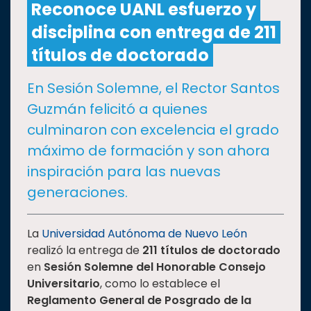
Reconoce UANL esfuerzo y
disciplina con entrega de 211
CULTURA
títulos de doctorado
DEPORTES
En Sesión Solemne, el Rector Santos
Guzmán felicitó a quienes
I+D+I
EXPERTOS
culminaron con excelencia el grado
máximo de formación y son ahora
SALUD
inspiración para las nuevas
generaciones.
SUSTENTABILIDAD
La
Universidad Autónoma de Nuevo León
realizó la entrega de
211 títulos de doctorado
TEMAS
en
Sesión Solemne del Honorable Consejo
Universitario
, como lo establece el
Oferta
Reglamento General de Posgrado de la
educativa