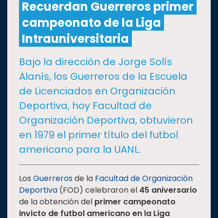
Recuerdan Guerreros primer
campeonato de la Liga
CULTURA
Intrauniversitaria
DEPORTES
Bajo la dirección de Jorge Solís
Alanís, los Guerreros de la Escuela
I+D+I
EXPERTOS
de Licenciados en Organización
Deportiva, hoy Facultad de
SALUD
Organización Deportiva, obtuvieron
en 1979 el primer título del futbol
SUSTENTABILIDAD
americano para la UANL.
TEMAS
Los
Guerreros
de la
Facultad de Organización
Deportiva
(FOD) celebraron el
45 aniversario
de la obtención del
primer campeonato
Oferta
invicto de futbol americano en la Liga
educativa