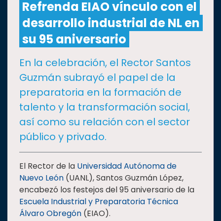
Refrenda EIAO vínculo con el
desarrollo industrial de NL en
CULTURA
su 95 aniversario
DEPORTES
En la celebración, el Rector Santos
Guzmán subrayó el papel de la
I+D+I
EXPERTOS
preparatoria en la formación de
talento y la transformación social,
SALUD
así como su relación con el sector
público y privado.
SUSTENTABILIDAD
El Rector de la
Universidad Autónoma de
Nuevo León
(UANL), Santos Guzmán López,
TEMAS
encabezó los festejos del 95 aniversario de la
Escuela Industrial y Preparatoria Técnica
Oferta
Álvaro Obregón
(EIAO).
educativa