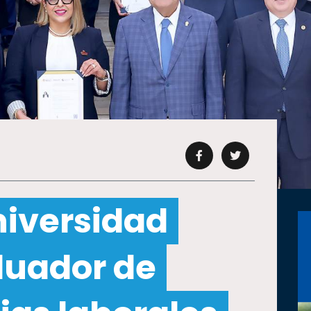
iversidad
luador de