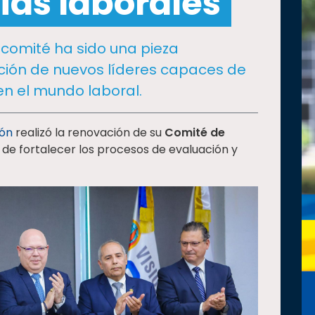
as laborales
 comité ha sido una pieza
ión de nuevos líderes capaces de
en el mundo laboral.
eón
realizó la renovación de su
Comité de
n de fortalecer los procesos de evaluación y