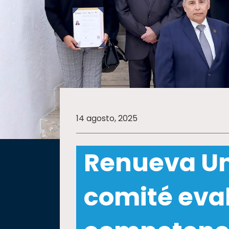
SALUD
SUSTENTABILIDAD
TEMAS
14 agosto, 2025
Oferta
educativa
Renueva Un
Estudiantes
Rectoría
comité eva
Investigación
Internacionalización
Responsabilidad