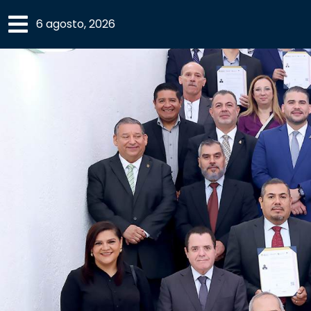
×
6 agosto, 2026
SECCIONES
ACADEMIA
CAMPUS
UANL
COMUNIDAD
UANL
CULTURA
DEPORTES
I+D+I
EXPERTOS