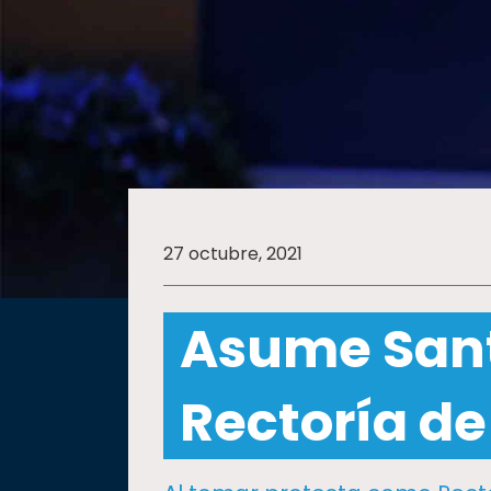
SALUD
SUSTENTABILIDAD
TEMAS
27 octubre, 2021
Oferta
educativa
Asume San
Estudiantes
Rectoría
Rectoría de
Investigación
Internacionalización
Responsabilidad