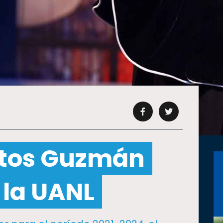
tos Guzmán
 la UANL