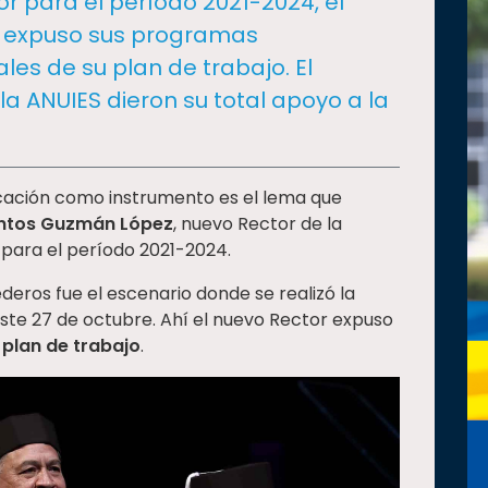
r para el período 2021-2024, el
 expuso sus programas
les de su plan de trabajo. El
 la ANUIES dieron su total apoyo a la
ucación como instrumento es el lema que
ntos Guzmán López
, nuevo Rector de la
para el período 2021-2024.
ederos fue el escenario donde se realizó la
te 27 de octubre. Ahí el nuevo Rector expuso
 plan de trabajo
.