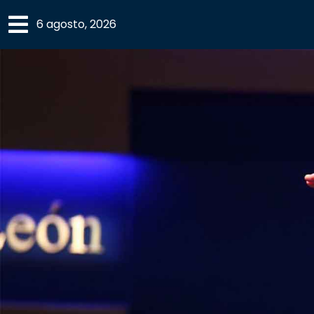
×
6 agosto, 2026
SECCIONES
ACADEMIA
CAMPUS
UANL
COMUNIDAD
UANL
CULTURA
DEPORTES
I+D+I
EXPERTOS