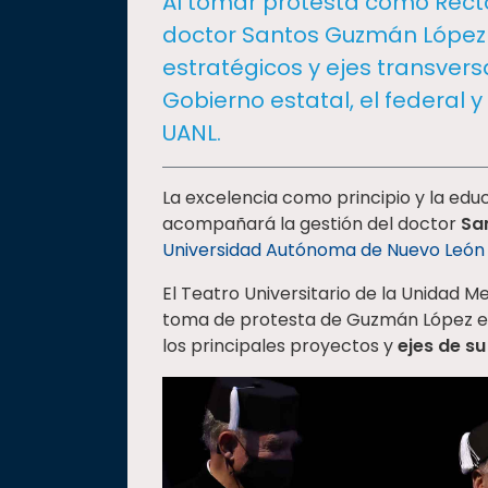
Al tomar protesta como Recto
social
doctor Santos Guzmán López
Vinculación
estratégicos y ejes transversa
Historia
Gobierno estatal, el federal y
Universiada
UANL.
Nacional
La excelencia como principio y la ed
acompañará la gestión del doctor
Sa
Universidad Autónoma de Nuevo León
El Teatro Universitario de la Unidad M
toma de protesta de Guzmán López es
los principales proyectos y
ejes de su