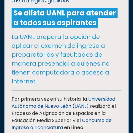
#EstrategiaDigitalUANL
Se alista UANL para atender
CULTURA
a todos sus aspirantes
DEPORTES
La UANL prepara la opción de
aplicar el examen de ingreso a
I+D+I
EXPERTOS
preparatorias y facultades de
manera presencial a quienes no
SALUD
tienen computadora o acceso a
Internet.
SUSTENTABILIDAD
Por primera vez en su historia, la
Universidad
Autónoma de Nuevo León (UANL)
realizará el
TEMAS
Proceso de Asignación de Espacios en la
Educación Media Superior y el
Concurso de
Oferta
Ingreso a Licenciatura
en línea
.
educativa