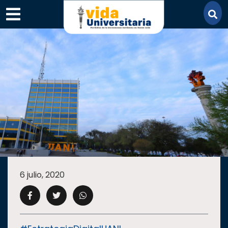
×
SECCIONES
ACADEMIA
6 julio, 2020
CAMPUS
UANL
COMUNIDAD
UANL