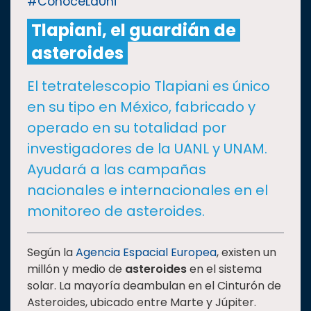
#ConoceLaUni
Tlapiani, el guardián de
CULTURA
asteroides
DEPORTES
El tetratelescopio Tlapiani es único
en su tipo en México, fabricado y
I+D+I
EXPERTOS
operado en su totalidad por
investigadores de la UANL y UNAM.
SALUD
Ayudará a las campañas
nacionales e internacionales en el
SUSTENTABILIDAD
monitoreo de asteroides.
TEMAS
Según la
Agencia Espacial Europea
, existen un
millón y medio de
asteroides
en el sistema
solar. La mayoría deambulan en el Cinturón de
Oferta
Asteroides, ubicado entre Marte y Júpiter.
educativa