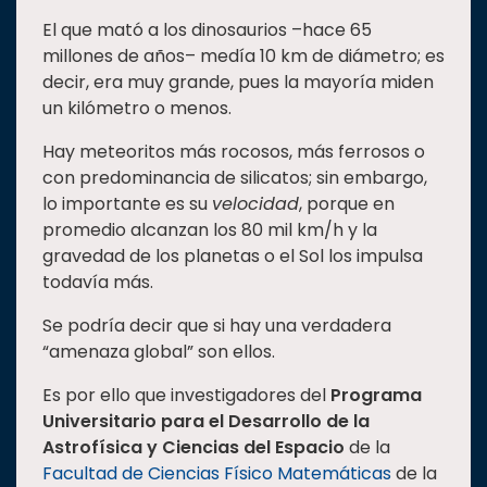
Estudiantes
El que mató a los dinosaurios –hace 65
millones de años– medía 10 km de diámetro; es
Rectoría
decir, era muy grande, pues la mayoría miden
Investigación
un kilómetro o menos.
Internacionalización
Hay meteoritos más rocosos, más ferrosos o
Responsabilidad
con predominancia de silicatos; sin embargo,
social
lo importante es su
velocidad
, porque en
promedio alcanzan los 80 mil km/h y la
Vinculación
gravedad de los planetas o el Sol los impulsa
Historia
todavía más.
Universiada
Se podría decir que si hay una verdadera
Nacional
“amenaza global” son ellos.
Es por ello que investigadores del
Programa
Universitario para el Desarrollo de la
Astrofísica y Ciencias del Espacio
de la
Facultad de Ciencias Físico Matemáticas
de la