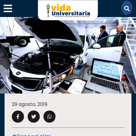
×
SECCIONES
ACADEMIA
29 agosto, 2019
CAMPUS
UANL
COMUNIDAD
UANL