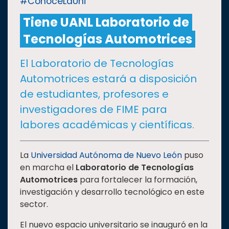
#ConoceLaUni
Tiene UANL Laboratorio de
CULTURA
Tecnologías Automotrices
DEPORTES
El Laboratorio de Tecnologías
Automotrices estará a disposición
I+D+I
EXPERTOS
de estudiantes, profesores e
investigadores de FIME para
SALUD
labores académicas y científicas.
SUSTENTABILIDAD
La
Universidad Autónoma de Nuevo León
puso
en marcha el
Laboratorio de Tecnologías
Automotrices
para fortalecer la formación,
TEMAS
investigación y desarrollo tecnológico en este
sector.
Oferta
El nuevo espacio universitario se inauguró en la
educativa