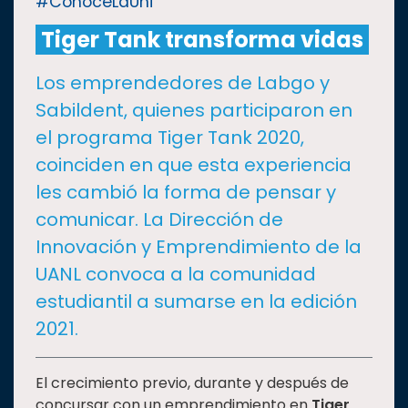
#ConoceLaUni
Tiger Tank transforma vidas
CULTURA
Los emprendedores de Labgo y
DEPORTES
Sabildent, quienes participaron en
el programa Tiger Tank 2020,
I+D+I
EXPERTOS
coinciden en que esta experiencia
les cambió la forma de pensar y
SALUD
comunicar. La Dirección de
Innovación y Emprendimiento de la
SUSTENTABILIDAD
UANL convoca a la comunidad
estudiantil a sumarse en la edición
2021.
TEMAS
Oferta
El crecimiento previo, durante y después de
educativa
concursar con un emprendimiento en
Tiger