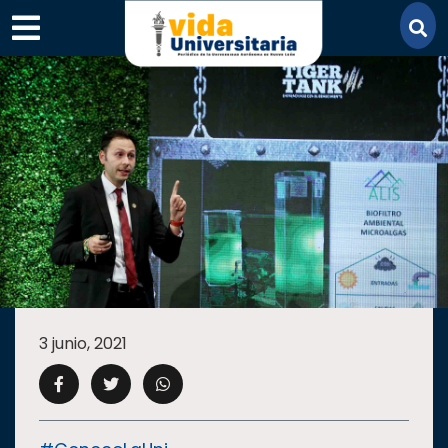
×
SECCIONES
ACADEMIA
3 junio, 2021
CAMPUS
UANL
COMUNIDAD
UANL