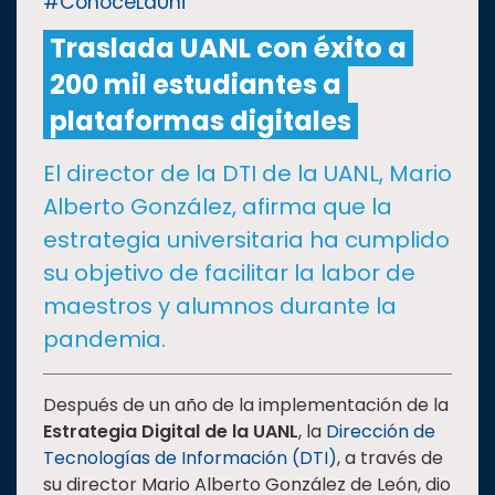
#ConoceLaUni
Traslada UANL con éxito a
CULTURA
200 mil estudiantes a
DEPORTES
plataformas digitales
El director de la DTI de la UANL, Mario
I+D+I
EXPERTOS
Alberto González, afirma que la
estrategia universitaria ha cumplido
SALUD
su objetivo de facilitar la labor de
maestros y alumnos durante la
SUSTENTABILIDAD
pandemia.
TEMAS
Después de un año de la implementación de la
Estrategia Digital de la UANL
, la
Dirección de
Tecnologías de Información (DTI)
, a través de
Oferta
su director Mario Alberto González de León, dio
educativa