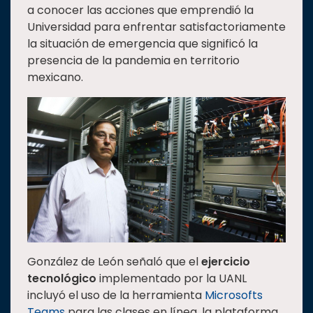
a conocer las acciones que emprendió la
Estudiantes
Universidad para enfrentar satisfactoriamente
Rectoría
la situación de emergencia que significó la
presencia de la pandemia en territorio
Investigación
mexicano.
Internacionalización
Responsabilidad
social
Vinculación
Historia
Universiada
Nacional
González de León señaló que el
ejercicio
tecnológico
implementado por la UANL
incluyó el uso de la herramienta
Microsofts
Teams
para las clases en línea, la plataforma