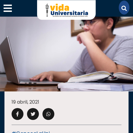
×
SECCIONES
ACADEMIA
19 abril, 2021
CAMPUS
UANL
COMUNIDAD
UANL