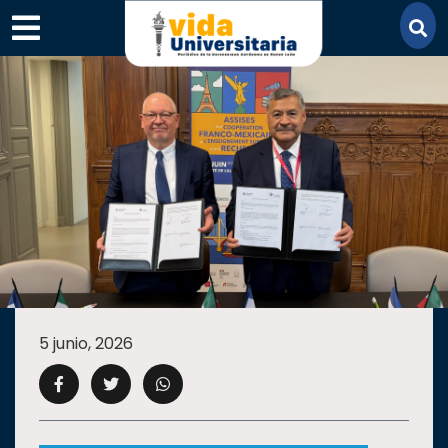
×
SECCIONES
ACADEMIA
5 junio, 2026
CAMPUS
UANL
COMUNIDAD
UANL