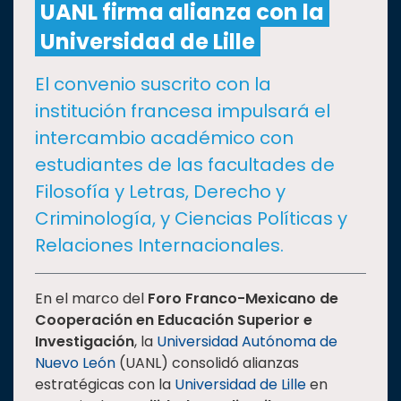
UANL firma alianza con la
Universidad de Lille
CULTURA
El convenio suscrito con la
DEPORTES
institución francesa impulsará el
intercambio académico con
I+D+I
EXPERTOS
estudiantes de las facultades de
Filosofía y Letras, Derecho y
SALUD
Criminología, y Ciencias Políticas y
Relaciones Internacionales.
SUSTENTABILIDAD
En el marco del
Foro Franco-Mexicano de
Cooperación en Educación Superior e
TEMAS
Investigación
, la
Universidad Autónoma de
Nuevo León
(UANL) consolidó alianzas
Oferta
estratégicas con la
Universidad de Lille
en
educativa