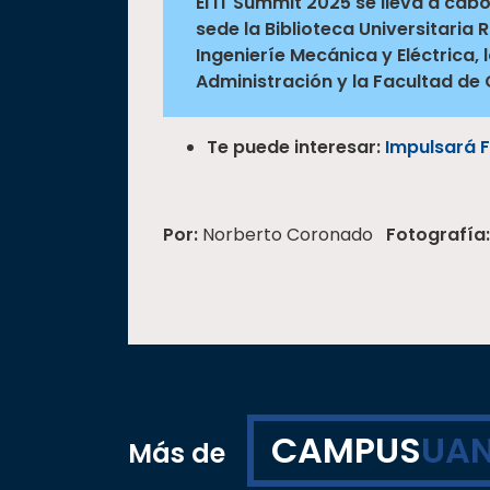
El IT Summit 2025 se lleva a cab
sede la Biblioteca Universitaria 
Ingenieríe Mecánica y Eléctrica,
Administración y la Facultad de
Te puede interesar:
Impulsará F
Por:
Norberto Coronado
Fotografía:
CAMPUS
UAN
Más de