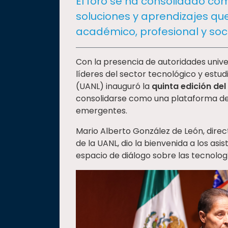
El foro se ha consolidado co
social
soluciones y aprendizajes que
Vinculación
académico, profesional y soc
Historia
Universiada
Con la presencia de autoridades unive
Nacional
líderes del sector tecnológico y estud
(UANL) inauguró la
quinta edición de
consolidarse como una plataforma de 
emergentes.
Mario Alberto González de León, direc
de la UANL, dio la bienvenida a los asi
espacio de diálogo sobre las tecnologí