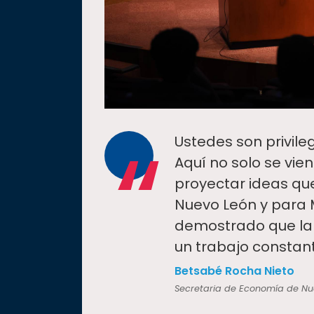
“
Ustedes son privile
Aquí no solo se vie
proyectar ideas qu
Nuevo León y para 
demostrado que la 
un trabajo constant
Betsabé Rocha Nieto
Secretaria de Economía de Nu