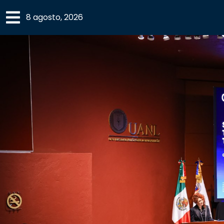
×
8 agosto, 2026
SECCIONES
ACADEMIA
CAMPUS
UANL
COMUNIDAD
UANL
CULTURA
DEPORTES
I+D+I
EXPERTOS