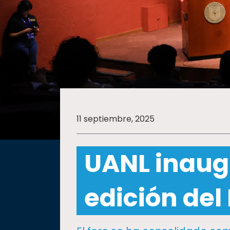
SALUD
SUSTENTABILIDAD
TEMAS
11 septiembre, 2025
Oferta
educativa
UANL inaug
Estudiantes
Rectoría
edición del
Investigación
Internacionalización
Responsabilidad