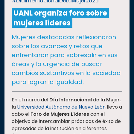
#DíaInternacionalDeLaMujer2025
UANL organiza foro sobre
CULTURA
mujeres líderes
DEPORTES
Mujeres destacadas reflexionaron
sobre los avances y retos que
I+D+I
EXPERTOS
enfrentaron para sobresalir en sus
áreas y la urgencia de buscar
SALUD
cambios sustantivos en la sociedad
para lograr la igualdad.
SUSTENTABILIDAD
En el marco del
Día Internacional de la Mujer
,
la
Universidad Autónoma de Nuevo León
llevó a
TEMAS
cabo el
Foro de Mujeres Líderes
con el
objetivo de intercambiar prácticas de éxito de
Oferta
egresadas de la institución en diferentes
educativa