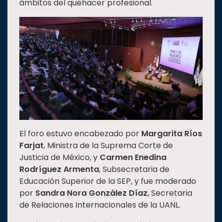
ámbitos del quehacer profesional.
Estudiantes
Rectoría
Investigación
Internacionalización
Responsabilidad
social
Vinculación
Historia
El foro estuvo encabezado por
Margarita Ríos
Universiada
Farjat
, Ministra de la Suprema Corte de
Nacional
Justicia de México, y
Carmen Enedina
Rodríguez Armenta
, Subsecretaria de
Educación Superior de la SEP, y fue moderado
por
Sandra Nora González Díaz
, Secretaria
de Relaciones Internacionales de la UANL.