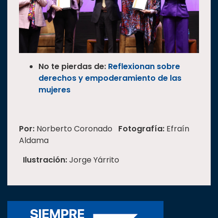
No te pierdas de:
Reflexionan sobre
derechos y empoderamiento de las
mujeres
Por:
Norberto Coronado
Fotografía:
Efraín
Aldama
Ilustración:
Jorge Yárrito