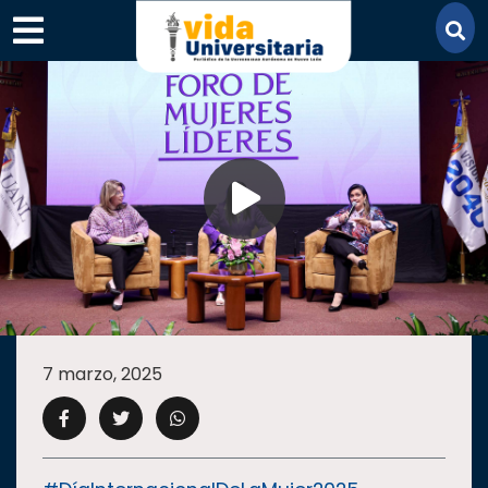
×
SECCIONES
ACADEMIA
7 marzo, 2025
CAMPUS
UANL
COMUNIDAD
UANL