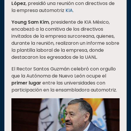
López
, presidió una reunión con directivos de
Estudiantes
la empresa automotriz
KIA
.
Rectoría
Young Sam Kim
, presidente de KIA México,
Investigación
encabezó a la comitiva de los directivos
invitados de la empresa surcoreana, quienes,
Internacionalización
durante la reunión, realizaron un informe sobre
Responsabilidad
la plantilla laboral de la empresa, donde
social
destacaron los egresados de la UANL.
Vinculación
El Rector Santos Guzmán celebró con orgullo
Historia
que la Autónoma de Nuevo León ocupe el
primer lugar
entre las universidades con
Universiada
participación en la ensambladora automotriz.
Nacional