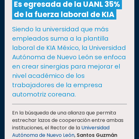
Es egresada de la UANL 35%
de la fuerza laboral de KIA
CULTURA
Siendo la universidad que más
DEPORTES
empleados suma a la plantilla
laboral de KIA México, la Universidad
I+D+I
EXPERTOS
Autónoma de Nuevo León se enfoca
en crear sinergias para mejorar el
SALUD
nivel académico de los
trabajadores de la empresa
SUSTENTABILIDAD
automotriz coreana.
TEMAS
En la búsqueda de una alianza que permita
estrechar lazos de cooperación entre ambas
instituciones, el Rector de la
Universidad
Oferta
Autónoma de Nuevo León
,
Santos Guzmán
educativa