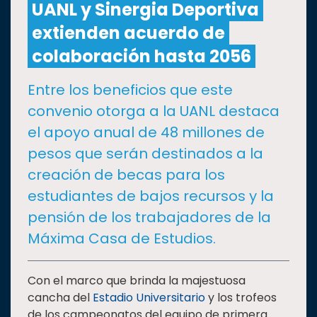
UANL y Sinergia Deportiva
extienden acuerdo de
CULTURA
colaboración hasta 2056
DEPORTES
Entre los beneficios que este
convenio otorga a la UANL destaca
I+D+I
EXPERTOS
el apoyo anual de 48 millones de
pesos que serán destinados a la
SALUD
creación de becas para los
estudiantes de bajos recursos y la
SUSTENTABILIDAD
pensión de los trabajadores de la
Máxima Casa de Estudios.
TEMAS
Con el marco que brinda la majestuosa
Oferta
cancha del
Estadio Universitario
y los trofeos
educativa
de los campeonatos del equipo de primera