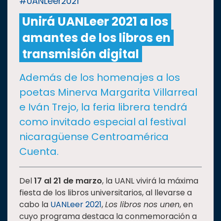
#UANLeer2021
Unirá UANLeer 2021 a los
CULTURA
amantes de los libros en
DEPORTES
transmisión digital
Además de los homenajes a los
I+D+I
EXPERTOS
poetas Minerva Margarita Villarreal
e Iván Trejo, la feria librera tendrá
SALUD
como invitado especial al festival
nicaragüense Centroamérica
SUSTENTABILIDAD
Cuenta.
TEMAS
Del
17 al 21 de marzo
, la UANL vivirá la máxima
fiesta de los libros universitarios, al llevarse a
cabo la
UANLeer 2021
,
Los libros nos unen
, en
Oferta
cuyo programa destaca la conmemoración a
educativa