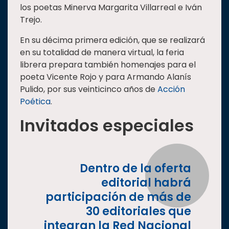
los poetas Minerva Margarita Villarreal e Iván
Estudiantes
Trejo.
Rectoría
En su décima primera edición, que se realizará
Investigación
en su totalidad de manera virtual, la feria
librera prepara también homenajes para el
Internacionalización
poeta Vicente Rojo y para Armando Alanís
Responsabilidad
Pulido, por sus veinticinco años de
Acción
social
Poética
.
Vinculación
Invitados especiales
Historia
Universiada
Nacional
Dentro de la oferta
editorial habrá
participación de más de
30 editoriales que
integran la Red Nacional