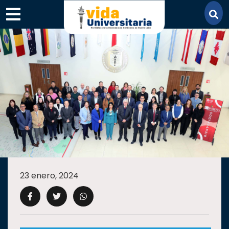
×
SECCIONES
ACADEMIA
23 enero, 2024
CAMPUS
UANL
COMUNIDAD
UANL