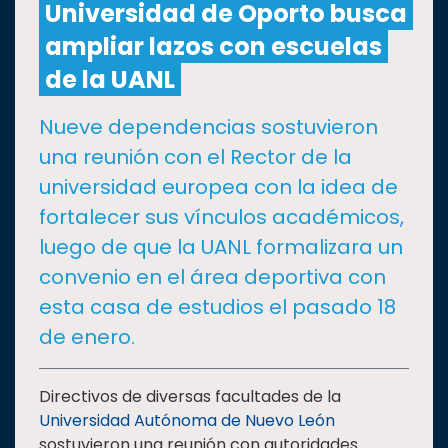
Universidad de Oporto busca
ampliar lazos con escuelas
CULTURA
de la UANL
DEPORTES
Nueve dependencias sostuvieron
una reunión con el Rector de la
I+D+I
EXPERTOS
universidad europea con la idea de
fortalecer sus vínculos académicos,
SALUD
luego de que la UANL formalizara un
convenio en el área deportiva con
SUSTENTABILIDAD
esta casa de estudios el pasado 18
de enero.
TEMAS
Directivos de diversas facultades de la
Oferta
Universidad Autónoma de Nuevo León
educativa
sostuvieron una reunión con autoridades