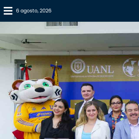
×
6 agosto, 2026
SECCIONES
ACADEMIA
CAMPUS
UANL
COMUNIDAD
UANL
CULTURA
DEPORTES
I+D+I
EXPERTOS