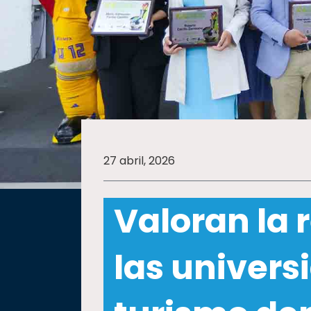
SALUD
SUSTENTABILIDAD
TEMAS
27 abril, 2026
Oferta
educativa
Valoran la 
Estudiantes
Rectoría
las univers
Investigación
Internacionalización
Responsabilidad