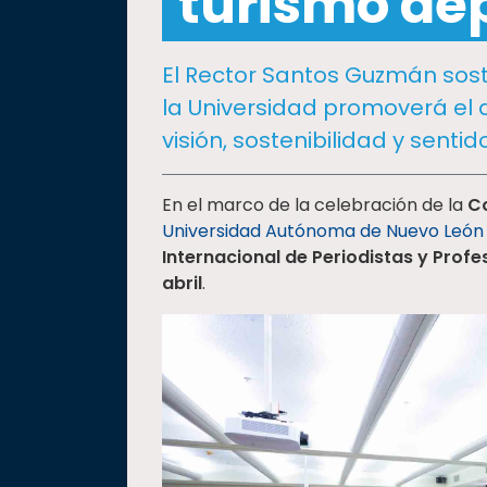
turismo de
social
Vinculación
El Rector Santos Guzmán sos
Historia
la Universidad promoverá el d
Universiada
visión, sostenibilidad y sent
Nacional
En el marco de la celebración de la
Co
Universidad Autónoma de Nuevo León
Internacional de Periodistas y Prof
abril
.