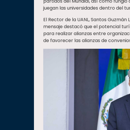
partidos del Mundial, así como fungió
juegan las universidades dentro del tu
El Rector de la UANL, Santos Guzmán L
mensaje destacó que el potencial tur
para realizar alianzas entre organizac
de favorecer las alianzas de convenio