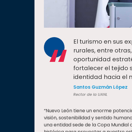
“
El turismo en sus e
rurales, entre otra
oportunidad estraté
fortalecer el tejido
identidad hacia el 
Santos Guzmán López
Rector de la UANL
“Nuevo León tiene un enorme potencia
visión, sostenibilidad y sentido hum
una entidad sede de la Copa Mundial d
histórica para proyectar a nuestro est