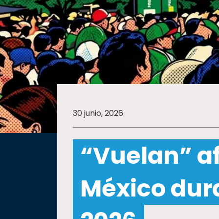
SALUD
SUSTENTABILIDAD
TEMAS
30 junio, 2026
Oferta
educativa
“Vuelan” a
Estudiantes
Rectoría
México dur
Investigación
Internacionalización
Responsabilidad