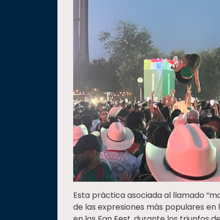
Esta práctica asociada al llamado “m
de las expresiones más populares en l
en los Fan Fest, durante los triunfos de