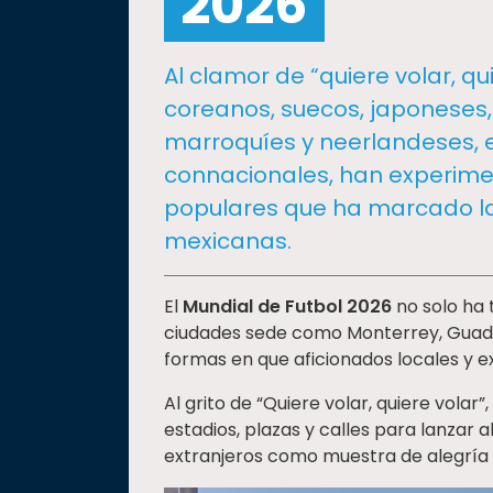
2026
social
Vinculación
Al clamor de “quiere volar, qu
Historia
coreanos, suecos, japoneses
Universiada
marroquíes y neerlandeses, e
Nacional
connacionales, han experime
populares que ha marcado la
mexicanas.
El
Mundial de Futbol 2026
no solo ha 
ciudades sede como Monterrey, Guadal
formas en que aficionados locales y e
Al grito de “Quiere volar, quiere volar
estadios, plazas y calles para lanzar a
extranjeros como muestra de alegría 