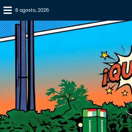
×
8 agosto, 2026
SECCIONES
ACADEMIA
CAMPUS
UANL
COMUNIDAD
UANL
CULTURA
DEPORTES
I+D+I
EXPERTOS