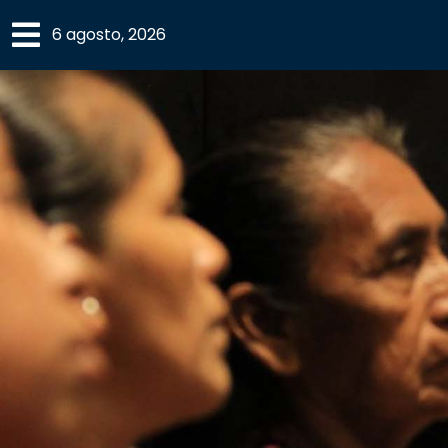
×
6 agosto, 2026
SECCIONES
ACADEMIA
CAMPUS
UANL
COMUNIDAD
UANL
CULTURA
DEPORTES
I+D+I
EXPERTOS