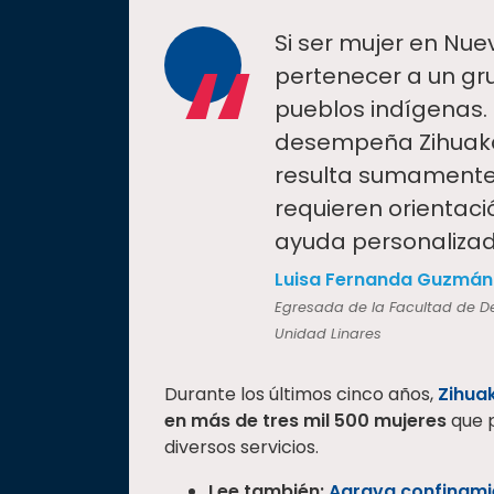
“
Si ser mujer en Nu
pertenecer a un gr
pueblos indígenas. 
desempeña Zihuakal
resulta sumamente s
requieren orientac
ayuda personalizad
Luisa Fernanda Guzmán
Egresada de la Facultad de De
Unidad Linares
Durante los últimos cinco años,
Zihuak
en más de tres mil 500 mujeres
que 
diversos servicios.
Lee también:
Agrava confinamie