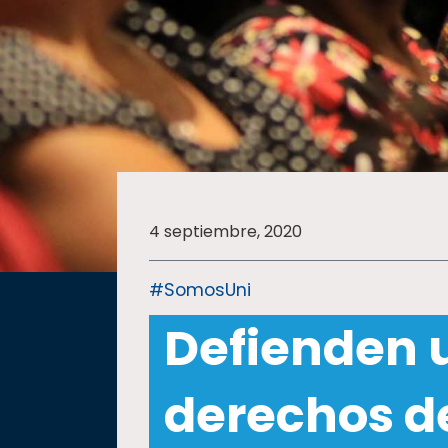
SALUD
SUSTENTABILIDAD
TEMAS
4 septiembre, 2020
Oferta
educativa
#SomosUni
Estudiantes
Defienden u
Rectoría
Investigación
derechos d
Internacionalización
Responsabilidad