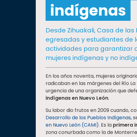
social
indígenas
Vinculación
Historia
Desde Zihuakali, Casa de las
Universiada
egresadas y estudiantes de 
Nacional
actividades para garantizar 
mujeres indígenas y no indíg
En los años noventa, mujeres originar
radicaban en las márgenes del Río La S
urgencia de una organización que def
indígenas en Nuevo León
.
Su labor dio frutos en 2009 cuando, c
Desarrollo de los Pueblos Indígenas
, 
en Nuevo León (CAMI)
. Es la
primera i
zona conurbada
como la de Monterre