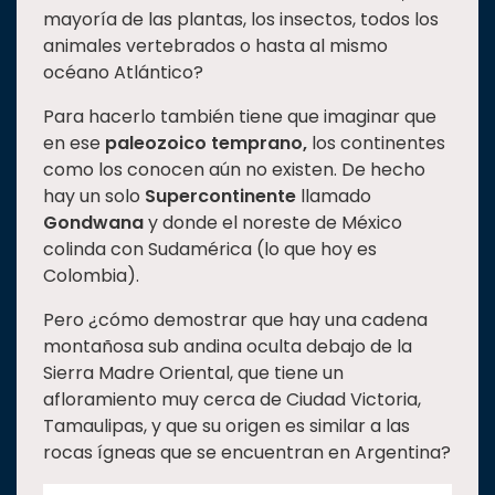
mayoría de las plantas, los insectos, todos los
Estudiantes
animales vertebrados o hasta al mismo
Rectoría
océano Atlántico?
Investigación
Para hacerlo también tiene que imaginar que
Internacionalización
en ese
paleozoico temprano,
los continentes
como los conocen aún no existen. De hecho
Responsabilidad
hay un solo
Supercontinente
llamado
social
Gondwana
y donde el noreste de México
Vinculación
colinda con Sudamérica (lo que hoy es
Colombia).
Historia
Universiada
Pero ¿cómo demostrar que hay una cadena
Nacional
montañosa sub andina oculta debajo de la
Sierra Madre Oriental, que tiene un
afloramiento muy cerca de Ciudad Victoria,
Tamaulipas, y que su origen es similar a las
rocas ígneas que se encuentran en Argentina?