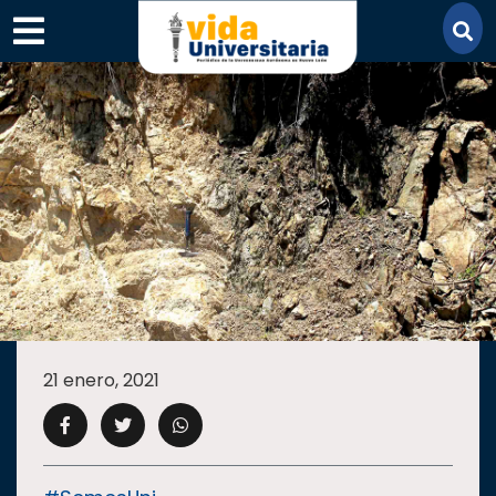
×
SECCIONES
ACADEMIA
21 enero, 2021
CAMPUS
UANL
COMUNIDAD
UANL