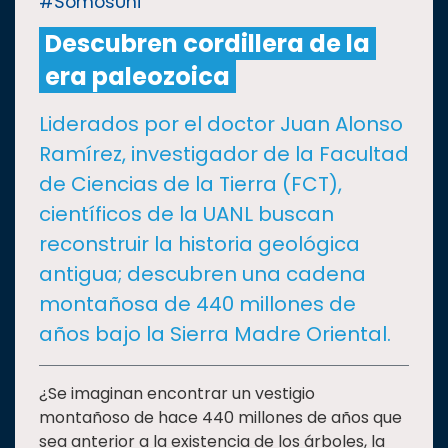
#SomosUni
Descubren cordillera de la
CULTURA
era paleozoica
DEPORTES
Liderados por el doctor Juan Alonso
Ramírez, investigador de la Facultad
I+D+I
EXPERTOS
de Ciencias de la Tierra (FCT),
científicos de la UANL buscan
SALUD
reconstruir la historia geológica
antigua; descubren una cadena
SUSTENTABILIDAD
montañosa de 440 millones de
años bajo la Sierra Madre Oriental.
TEMAS
¿Se imaginan encontrar un vestigio
montañoso de hace 440 millones de años que
Oferta
educativa
sea anterior a la existencia de los árboles, la