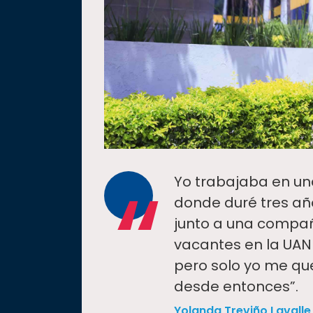
“
Yo trabajaba en un
donde duré tres año
junto a una compañ
vacantes en la UANL
pero solo yo me qu
desde entonces”.
Yolanda Treviño Lavalle