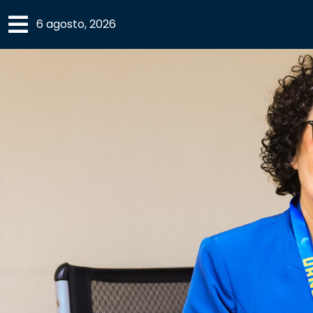
×
6 agosto, 2026
SECCIONES
ACADEMIA
CAMPUS
UANL
COMUNIDAD
UANL
CULTURA
DEPORTES
I+D+I
EXPERTOS