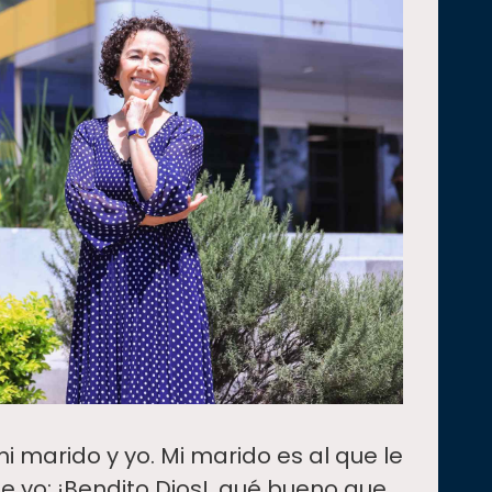
marido y yo. Mi marido es al que le
je yo: ¡Bendito Dios!, qué bueno que