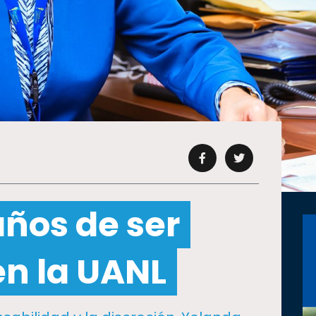
años de ser
en la UANL