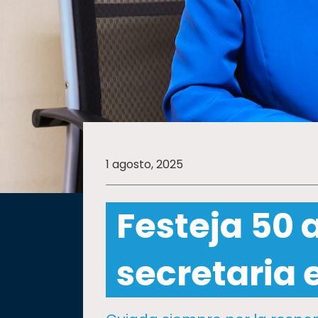
SALUD
SUSTENTABILIDAD
TEMAS
1 agosto, 2025
Oferta
educativa
Festeja 50 
Estudiantes
Rectoría
secretaria 
Investigación
Internacionalización
Responsabilidad