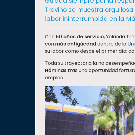
Guiada siempre por la respon
social
Treviño se muestra orgullosa
Vinculación
labor ininterrumpida en la M
Historia
Universiada
Con
50 años de servicio
, Yolanda Tre
Nacional
con
más antigüedad
dentro de la
Un
su labor como desde el primer día: c
Toda su trayectoria la ha desempeña
Nóminas
tras una oportunidad fortuita
empleo.