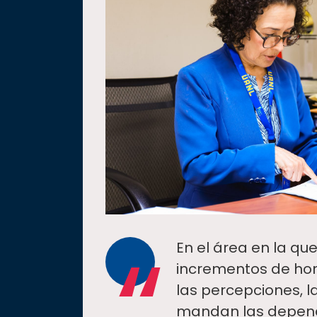
“
En el área en la que
incrementos de hor
las percepciones, l
mandan las depend