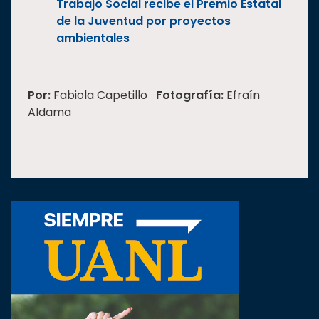
Trabajo Social recibe el Premio Estatal
de la Juventud por proyectos
ambientales
Por:
Fabiola Capetillo
Fotografía:
Efraín
Aldama