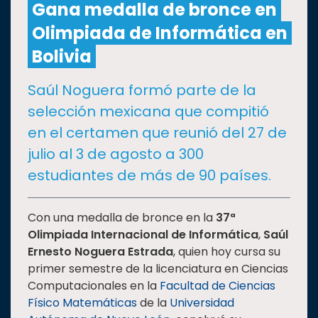
Gana medalla de bronce en
Olimpiada de Informática en
CULTURA
Bolivia
DEPORTES
Saúl Noguera formó parte de la
selección mexicana que compitió
I+D+I
EXPERTOS
en el certamen que reunió del 27 de
julio al 3 de agosto a 300
SALUD
estudiantes de más de 90 países.
SUSTENTABILIDAD
Con una medalla de bronce en la
37ª
Olimpiada Internacional de Informática
,
Saúl
Ernesto Noguera Estrada
, quien hoy cursa su
TEMAS
primer semestre de la licenciatura en Ciencias
Computacionales en la
Facultad de Ciencias
Oferta
Físico Matemáticas
de la
Universidad
educativa