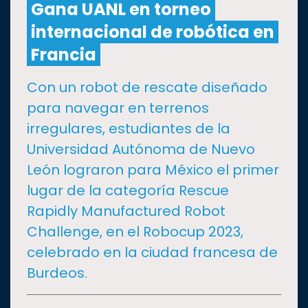
Gana UANL en torneo
internacional de robótica en
CULTURA
Francia
DEPORTES
Con un robot de rescate diseñado
para navegar en terrenos
I+D+I
EXPERTOS
irregulares, estudiantes de la
Universidad Autónoma de Nuevo
SALUD
León lograron para México el primer
lugar de la categoría Rescue
SUSTENTABILIDAD
Rapidly Manufactured Robot
Challenge, en el Robocup 2023,
TEMAS
celebrado en la ciudad francesa de
Burdeos.
Oferta
educativa