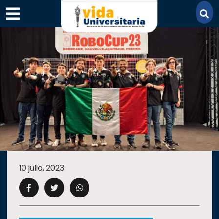
×
SECCIONES
ACADEMIA
10 julio, 2023
CAMPUS
UANL
COMUNIDAD
UANL