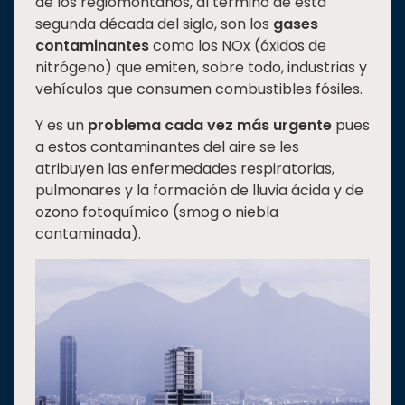
de los regiomontanos, al término de esta
Estudiantes
segunda década del siglo, son los
gases
contaminantes
como los NOx (óxidos de
Rectoría
nitrógeno) que emiten, sobre todo, industrias y
Investigación
vehículos que consumen combustibles fósiles.
Internacionalización
Y es un
problema cada vez más urgente
pues
Responsabilidad
a estos contaminantes del aire se les
social
atribuyen las enfermedades respiratorias,
pulmonares y la formación de lluvia ácida y de
Vinculación
ozono fotoquímico (smog o niebla
Historia
contaminada).
Universiada
Nacional