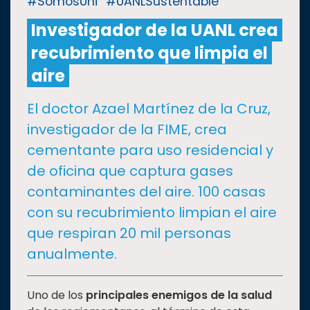
#SomosUni
#UANLSustentable
Investigador de la UANL crea
CULTURA
recubrimiento que limpia el
DEPORTES
aire
El doctor Azael Martínez de la Cruz,
I+D+I
EXPERTOS
investigador de la FIME, crea
cementante para uso residencial y
SALUD
de oficina que captura gases
contaminantes del aire. 100 casas
SUSTENTABILIDAD
con su recubrimiento limpian el aire
que respiran 20 mil personas
TEMAS
anualmente.
Oferta
Uno de los
principales enemigos de la salud
educativa