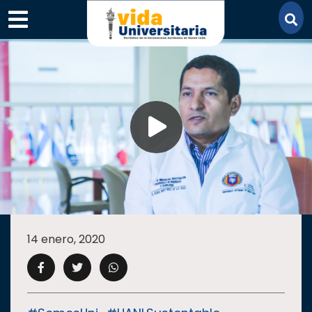
×
SECCIONES
ACADEMIA
14 enero, 2020
CAMPUS
UANL
COMUNIDAD
UANL