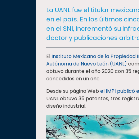
social
La UANL fue el titular mexic
Vinculación
en el país. En los últimos cin
Historia
en el SNI, incrementó su infr
Universiada
doctor y publicaciones arbitr
Nacional
El
Instituto Mexicano de la Propiedad I
Autónoma de Nuevo León (UANL)
como
obtuvo durante el año 2020 con 35 regi
concedidos en un año.
Desde su página Web
el IMPI publicó 
UANL obtuvo 35 patentes, tres registro
diseño industrial.