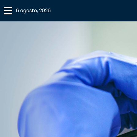
×
6 agosto, 2026
SECCIONES
ACADEMIA
CAMPUS
UANL
COMUNIDAD
UANL
CULTURA
DEPORTES
I+D+I
EXPERTOS