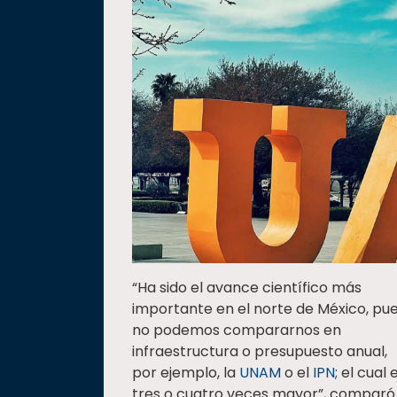
“Ha sido el avance científico más
importante en el norte de México, pu
no podemos compararnos en
infraestructura o presupuesto anual,
por ejemplo, la
UNAM
o el
IPN
; el cual 
tres o cuatro veces mayor”, comparó