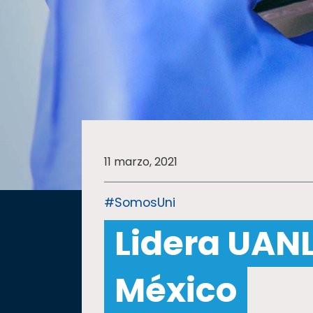
SALUD
SUSTENTABILIDAD
TEMAS
11 marzo, 2021
Oferta
educativa
#SomosUni
Estudiantes
Lidera UAN
Rectoría
Investigación
México
Internacionalización
Responsabilidad