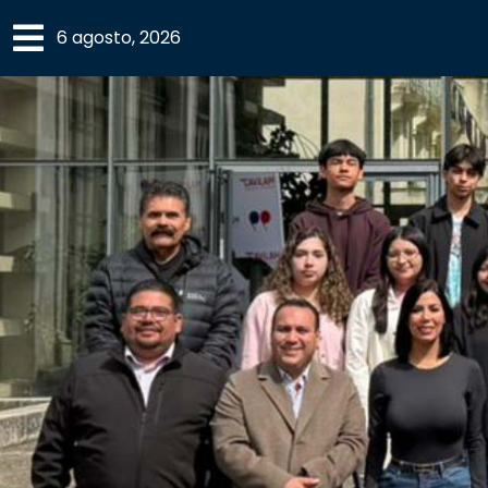
×
6 agosto, 2026
SECCIONES
ACADEMIA
CAMPUS
UANL
COMUNIDAD
UANL
CULTURA
DEPORTES
I+D+I
EXPERTOS