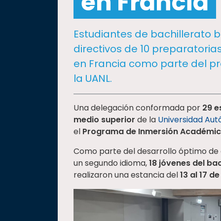
en Francia
social
Vinculación
Estudiantes de bachillerato b
Historia
directivos de 10 preparatori
Universiada
en Francia como parte del p
Nacional
la UANL.
Una delegación conformada por
29 e
medio superior
de la
Universidad Au
el
Programa de Inmersión Académi
Como parte del desarrollo óptimo de
un segundo idioma,
18 jóvenes del ba
realizaron una estancia del
13 al 17 de