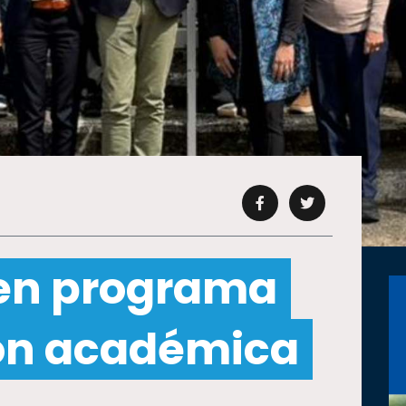
 en programa
ón académica