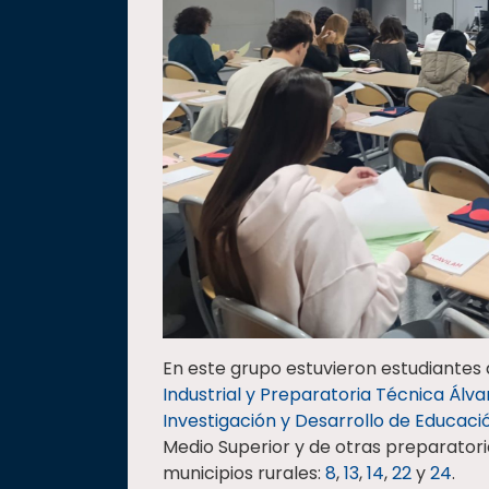
En este grupo estuvieron estudiantes
Industrial y Preparatoria Técnica Ál
Investigación y Desarrollo de Educació
Medio Superior y de otras preparator
municipios rurales:
8
,
13
,
14
,
22
y
24
.