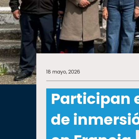
SALUD
SUSTENTABILIDAD
TEMAS
18 mayo, 2026
Oferta
educativa
Participan
Estudiantes
Rectoría
de inmersi
Investigación
Internacionalización
Responsabilidad