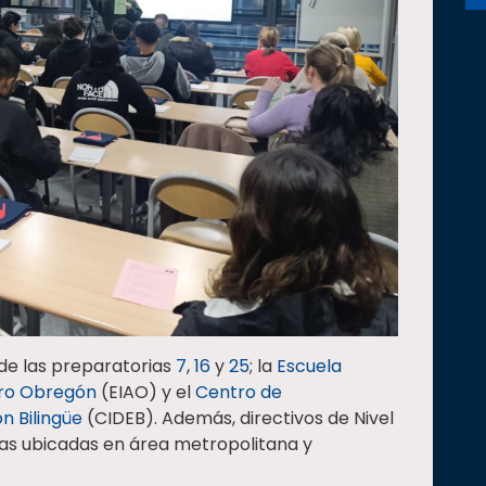
 de las preparatorias
7
,
16
y
25
; la
Escuela
varo Obregón
(EIAO) y el
Centro de
n Bilingüe
(CIDEB). Además, directivos de Nivel
ias ubicadas en área metropolitana y