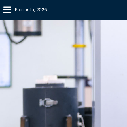
×
5 agosto, 2026
SECCIONES
ACADEMIA
CAMPUS
UANL
COMUNIDAD
UANL
CULTURA
DEPORTES
I+D+I
EXPERTOS