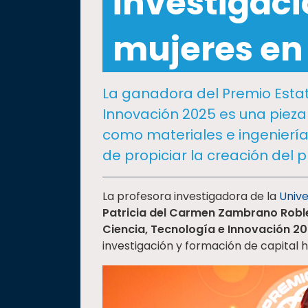
investigaci
social
Vinculación
mujeres en 
Historia
Universiada
La ganadora del Premio Estat
Nacional
Innovación 2025 es una pieza
como materiales e ingenierí
de propiciar la creación del 
La profesora investigadora de la
Univ
Patricia del Carmen Zambrano Rob
Ciencia, Tecnología e Innovación 2
investigación y formación de capital