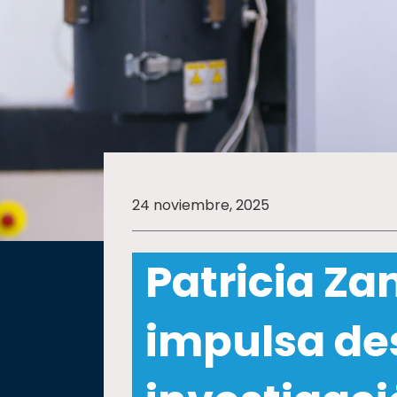
SALUD
SUSTENTABILIDAD
TEMAS
24 noviembre, 2025
Oferta
educativa
Patricia Z
Estudiantes
Rectoría
impulsa des
Investigación
Internacionalización
Responsabilidad