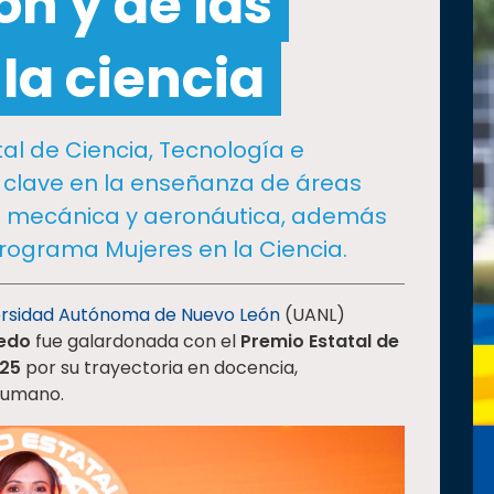
ón y de las
la ciencia
al de Ciencia, Tecnología e
 clave en la enseñanza de áreas
a mecánica y aeronáutica, además
programa Mujeres en la Ciencia.
ersidad Autónoma de Nuevo León
(UANL)
ledo
fue galardonada con el
Premio Estatal de
025
por su trayectoria en docencia,
 humano.