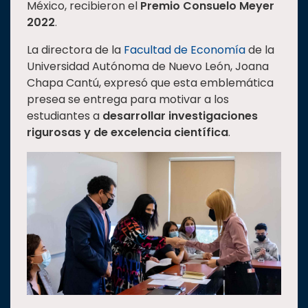
México, recibieron el
Premio Consuelo Meyer
Estudiantes
2022
.
Rectoría
La directora de la
Facultad de Economía
de la
Investigación
Universidad Autónoma de Nuevo León, Joana
Chapa Cantú, expresó que esta emblemática
Internacionalización
presea se entrega para motivar a los
Responsabilidad
estudiantes a
desarrollar investigaciones
social
rigurosas y de excelencia científica
.
Vinculación
Historia
Universiada
Nacional