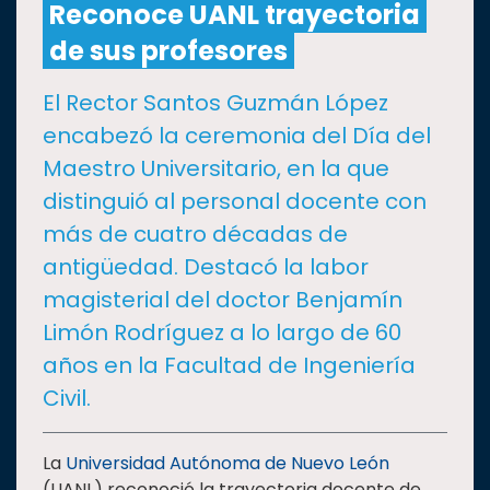
Reconoce UANL trayectoria
de sus profesores
CULTURA
El Rector Santos Guzmán López
DEPORTES
encabezó la ceremonia del Día del
Maestro Universitario, en la que
I+D+I
EXPERTOS
distinguió al personal docente con
más de cuatro décadas de
SALUD
antigüedad. Destacó la labor
magisterial del doctor Benjamín
SUSTENTABILIDAD
Limón Rodríguez a lo largo de 60
años en la Facultad de Ingeniería
TEMAS
Civil.
Oferta
La
Universidad Autónoma de Nuevo León
educativa
(UANL) reconoció la trayectoria docente de