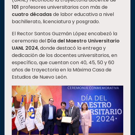
101
profesores universitarios con más de
Estudiantes
cuatro décadas
de labor educativa a nivel
Rectoría
bachillerato, licenciatura y posgrado.
Investigación
El Rector Santos Guzmán López encabezó la
Internacionalización
ceremonia del
Día del Maestro Universitario
UANL 2024
, donde destacó la entrega y
Responsabilidad
dedicación de los docentes universitarios, en
social
específico, que cuentan con 40, 45, 50 y 60
Vinculación
años de trayectoria en la Máxima Casa de
Historia
Estudios de Nuevo León.
Universiada
Nacional