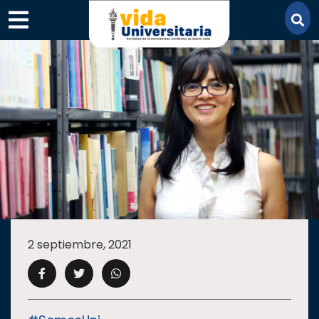
×
SECCIONES
ACADEMIA
2 septiembre, 2021
CAMPUS
UANL
COMUNIDAD
UANL