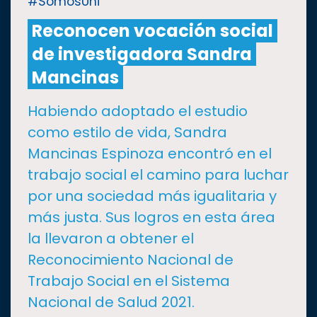
#SomosUni
Reconocen vocación social
CULTURA
de investigadora Sandra
DEPORTES
Mancinas
Habiendo adoptado el estudio
I+D+I
EXPERTOS
como estilo de vida, Sandra
Mancinas Espinoza encontró en el
SALUD
trabajo social el camino para luchar
por una sociedad más igualitaria y
SUSTENTABILIDAD
más justa. Sus logros en esta área
la llevaron a obtener el
TEMAS
Reconocimiento Nacional de
Trabajo Social en el Sistema
Oferta
Nacional de Salud 2021.
educativa