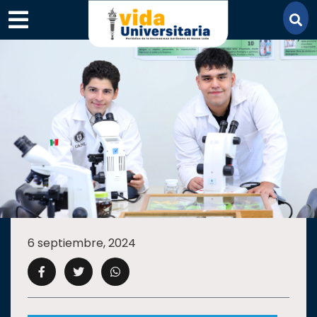
×
SECCIONES
ACADEMIA
6 septiembre, 2024
CAMPUS
UANL
COMUNIDAD
UANL