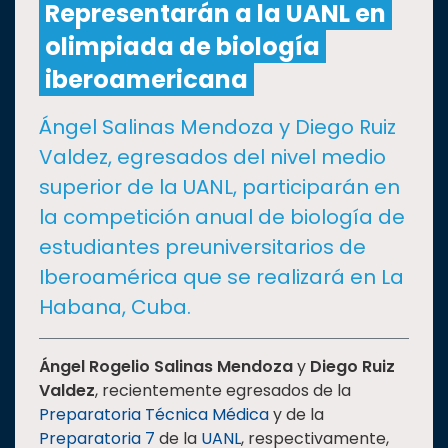
Representarán a la UANL en
olimpiada de biología
CULTURA
iberoamericana
DEPORTES
Ángel Salinas Mendoza y Diego Ruiz
Valdez, egresados del nivel medio
I+D+I
EXPERTOS
superior de la UANL, participarán en
la competición anual de biología de
SALUD
estudiantes preuniversitarios de
Iberoamérica que se realizará en La
SUSTENTABILIDAD
Habana, Cuba.
TEMAS
Ángel Rogelio Salinas Mendoza
y
Diego Ruiz
Valdez
, recientemente egresados de la
Preparatoria Técnica Médica
y de la
Oferta
Preparatoria 7
de la
UANL
, respectivamente,
educativa