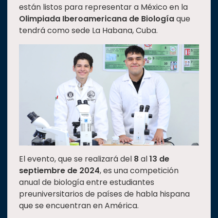
están listos para representar a México en la
Estudiantes
Olimpiada Iberoamericana de Biología
que
Rectoría
tendrá como sede La Habana, Cuba.
Investigación
Internacionalización
Responsabilidad
social
Vinculación
Historia
Universiada
Nacional
El evento, que se realizará del
8
al
13 de
septiembre de 2024
, es una competición
anual de biología entre estudiantes
preuniversitarios de países de habla hispana
que se encuentran en América.