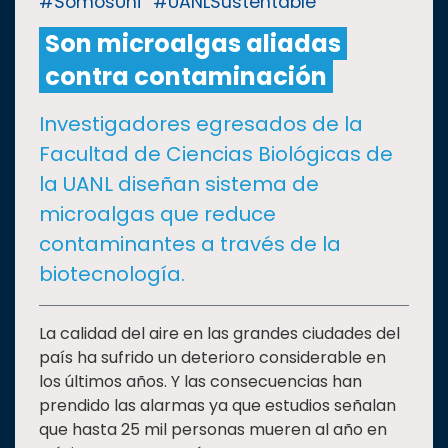
#SomosUni
#UANLSustentable
Son microalgas aliadas
CULTURA
contra contaminación
DEPORTES
Investigadores egresados de la
Facultad de Ciencias Biológicas de
I+D+I
EXPERTOS
la UANL diseñan sistema de
microalgas que reduce
SALUD
contaminantes a través de la
biotecnología.
SUSTENTABILIDAD
La calidad del aire en las grandes ciudades del
país ha sufrido un deterioro considerable en
TEMAS
los últimos años. Y las consecuencias han
prendido las alarmas ya que estudios señalan
Oferta
que hasta 25 mil personas mueren al año en
educativa