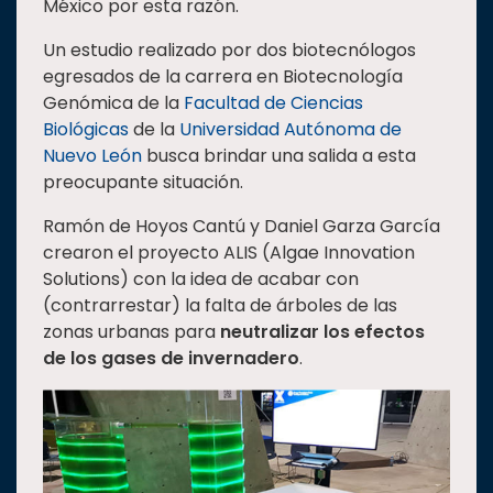
México por esta razón.
Estudiantes
Un estudio realizado por dos biotecnólogos
Rectoría
egresados de la carrera en Biotecnología
Genómica de la
Facultad de Ciencias
Investigación
Biológicas
de la
Universidad Autónoma de
Internacionalización
Nuevo León
busca brindar una salida a esta
Responsabilidad
preocupante situación.
social
Ramón de Hoyos Cantú y Daniel Garza García
Vinculación
crearon el proyecto ALIS (Algae Innovation
Historia
Solutions) con la idea de acabar con
(contrarrestar) la falta de árboles de las
Universiada
zonas urbanas para
neutralizar los efectos
Nacional
de los gases de invernadero
.