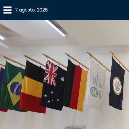
×
7 agosto, 2026
SECCIONES
ACADEMIA
CAMPUS
UANL
COMUNIDAD
UANL
CULTURA
DEPORTES
I+D+I
EXPERTOS