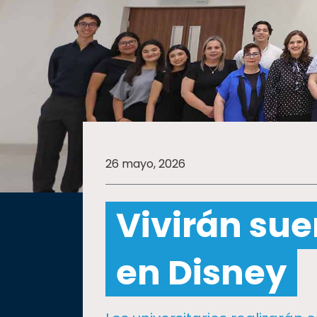
SALUD
SUSTENTABILIDAD
TEMAS
26 mayo, 2026
Oferta
educativa
Vivirán sue
Estudiantes
Rectoría
en Disney
Investigación
Internacionalización
Responsabilidad