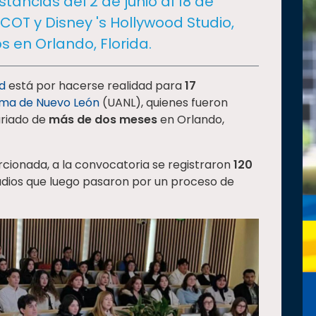
stancias del 2 de junio al 18 de
OT y Disney 's Hollywood Studio,
 en Orlando, Florida.
d
está por hacerse realidad para
17
oma de Nuevo León
(UANL), quienes fueron
ariado de
más de dos meses
en Orlando,
cionada, a la convocatoria se registraron
120
dios que luego pasaron por un proceso de