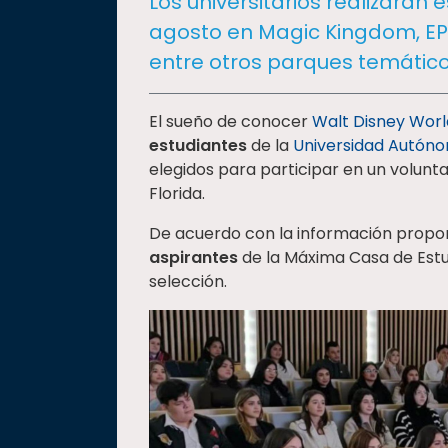
Los universitarios realizarán e
social
agosto en Magic Kingdom, EPC
Vinculación
entre otros parques temáticos
Historia
Universiada
El sueño de conocer
Walt Disney Worl
Nacional
estudiantes
de la
Universidad Autón
elegidos para participar en un volunt
Florida.
De acuerdo con la información propor
aspirantes
de la Máxima Casa de Estu
selección.