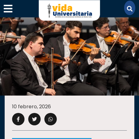
×
SECCIONES
ACADEMIA
10 febrero, 2026
CAMPUS
UANL
COMUNIDAD
UANL