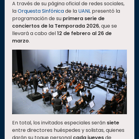
A través de su página oficial de redes sociales,
Estudiantes
la
Orquesta Sinfónica
de la
UANL
presentó la
programación de su
primera serie de
Rectoría
conciertos de la Temporada 2026
, que se
Investigación
llevará a cabo del
12 de febrero al 26 de
Internacionalización
marzo
.
Responsabilidad
social
Vinculación
Historia
Universiada
Nacional
En total, los invitados especiales serán
siete
entre directores huéspedes y solistas, quienes
darán su toque personal
cada jueves
de