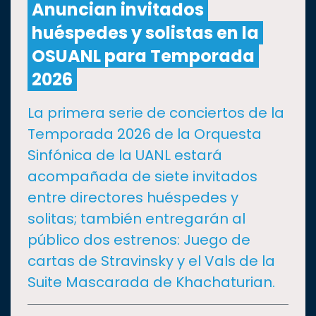
Anuncian invitados
huéspedes y solistas en la
CULTURA
OSUANL para Temporada
DEPORTES
2026
La primera serie de conciertos de la
I+D+I
EXPERTOS
Temporada 2026 de la Orquesta
Sinfónica de la UANL estará
SALUD
acompañada de siete invitados
entre directores huéspedes y
SUSTENTABILIDAD
solitas; también entregarán al
público dos estrenos: Juego de
TEMAS
cartas de Stravinsky y el Vals de la
Suite Mascarada de Khachaturian.
Oferta
educativa