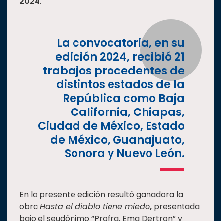
2024
.
Estudiantes
Rectoría
La convocatoria, en su
Investigación
edición 2024, recibió 21
Internacionalización
trabajos procedentes de
Responsabilidad
distintos estados de la
social
República como Baja
Vinculación
California, Chiapas,
Ciudad de México, Estado
Historia
de México, Guanajuato,
Universiada
Sonora y Nuevo León.
Nacional
En la presente edición resultó ganadora la
obra
Hasta el diablo tiene miedo
,
presentada
bajo el seudónimo “Profra. Ema Dertron” y