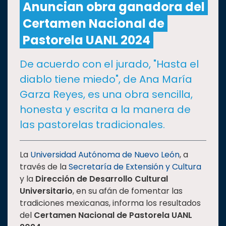
Anuncian obra ganadora del
Certamen Nacional de
CULTURA
Pastorela UANL 2024
DEPORTES
De acuerdo con el jurado, "Hasta el
diablo tiene miedo", de Ana María
I+D+I
EXPERTOS
Garza Reyes, es una obra sencilla,
honesta y escrita a la manera de
SALUD
las pastorelas tradicionales.
SUSTENTABILIDAD
La
Universidad Autónoma de Nuevo León
, a
través de la
Secretaría de Extensión y Cultura
y la
Dirección de Desarrollo Cultural
TEMAS
Universitario
, en su afán de fomentar las
tradiciones mexicanas, informa los resultados
Oferta
del
Certamen Nacional de Pastorela UANL
educativa