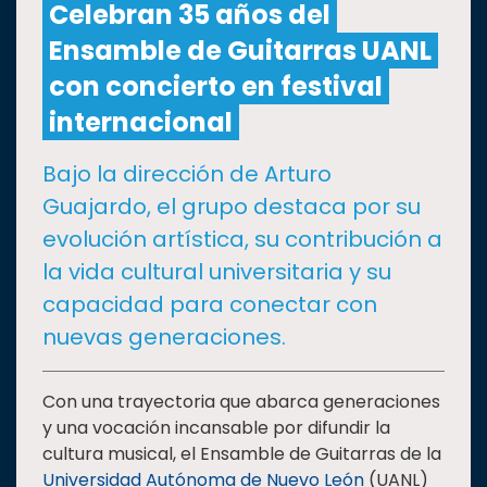
Celebran 35 años del
Ensamble de Guitarras UANL
CULTURA
con concierto en festival
DEPORTES
internacional
Bajo la dirección de Arturo
I+D+I
EXPERTOS
Guajardo, el grupo destaca por su
evolución artística, su contribución a
SALUD
la vida cultural universitaria y su
capacidad para conectar con
SUSTENTABILIDAD
nuevas generaciones.
TEMAS
Con una trayectoria que abarca generaciones
y una vocación incansable por difundir la
cultura musical, el Ensamble de Guitarras de la
Oferta
educativa
Universidad Autónoma de Nuevo León
(UANL)