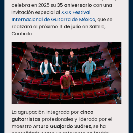
celebra en 2025 su
35 aniversario
con una
Estudiantes
invitación especial al
XXIX Festival
Rectoría
Internacional de Guitarra de México
, que se
realizará el próximo
11 de julio
en Saltillo,
Investigación
Coahuila.
Internacionalización
Responsabilidad
social
Vinculación
Historia
Universiada
Nacional
La agrupación, integrada por
cinco
guitarristas
profesionales y liderada por el
maestro
Arturo Guajardo Suárez
, se ha