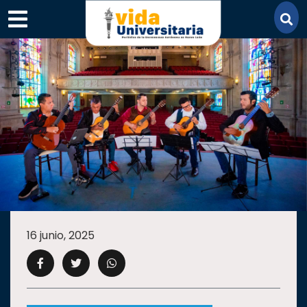
×
SECCIONES
ACADEMIA
16 junio, 2025
CAMPUS
UANL
COMUNIDAD
UANL