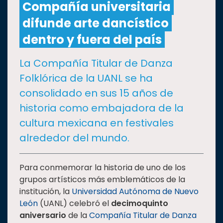
Compañía universitaria
difunde arte dancístico
CULTURA
dentro y fuera del país
DEPORTES
La Compañía Titular de Danza
Folklórica de la UANL se ha
I+D+I
EXPERTOS
consolidado en sus 15 años de
historia como embajadora de la
SALUD
cultura mexicana en festivales
alrededor del mundo.
SUSTENTABILIDAD
Para conmemorar la historia de uno de los
grupos artísticos más emblemáticos de la
TEMAS
institución, la
Universidad Autónoma de Nuevo
León
(UANL) celebró el
decimoquinto
Oferta
aniversario
de la
Compañía Titular de Danza
educativa