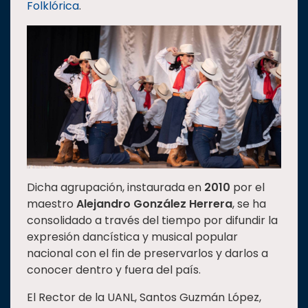
Folklórica
.
Estudiantes
Rectoría
Investigación
Internacionalización
Responsabilidad
social
Vinculación
Historia
Dicha agrupación, instaurada en
2010
por el
Universiada
maestro
Alejandro González Herrera
, se ha
Nacional
consolidado a través del tiempo por difundir la
expresión dancística y musical popular
nacional con el fin de preservarlos y darlos a
conocer dentro y fuera del país.
El Rector de la UANL, Santos Guzmán López,