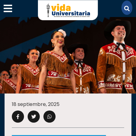
×
SECCIONES
ACADEMIA
18 septiembre, 2025
CAMPUS
UANL
COMUNIDAD
UANL