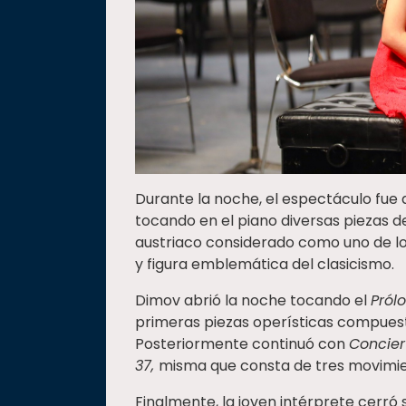
Durante la noche, el espectáculo fue 
tocando en el piano diversas piezas
austriaco considerado como uno de lo
y figura emblemática del clasicismo.
Dimov abrió la noche tocando el
Pról
primeras piezas operísticas compuest
Posteriormente continuó con
Concier
37,
misma que consta de tres movimien
Finalmente, la joven intérprete cerró 