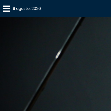
×
9 agosto, 2026
SECCIONES
ACADEMIA
CAMPUS
UANL
COMUNIDAD
UANL
CULTURA
DEPORTES
I+D+I
EXPERTOS