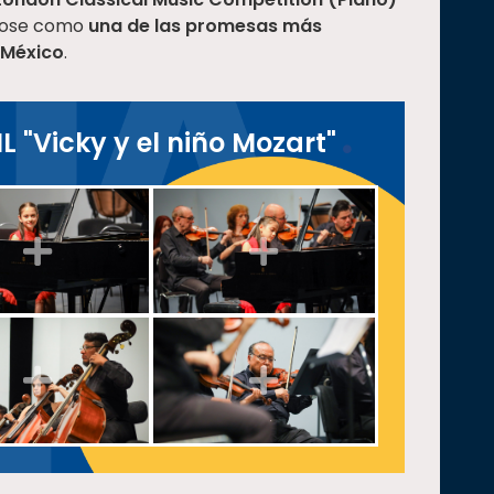
ndose como
una de las promesas más
 México
.
 "Vicky y el niño Mozart"