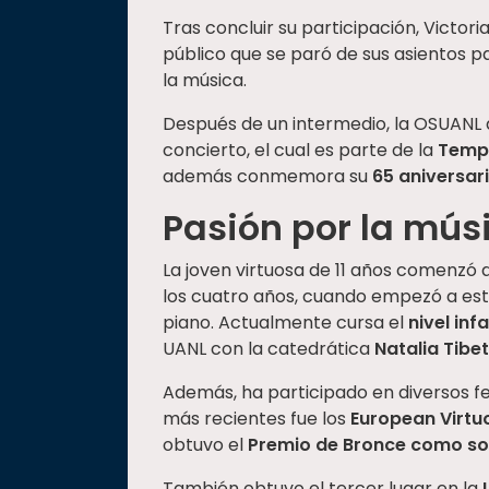
Tras concluir su participación, Victori
público que se paró de sus asientos pa
la música.
Después de un intermedio, la OSUANL 
concierto, el cual es parte de la
Temp
además conmemora su
65 aniversar
Pasión por la mús
La joven virtuosa de 11 años comenzó
los cuatro años, cuando empezó a estu
piano. Actualmente cursa el
nivel infa
UANL con la catedrática
Natalia Tibe
Además, ha participado en diversos fe
más recientes fue los
European Virtu
obtuvo el
Premio de Bronce como sol
También obtuvo el tercer lugar en la