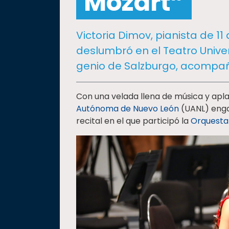
Mozart”
social
Vinculación
Victoria Dimov, pianista de 1
Historia
deslumbró en el Teatro Unive
Universiada
genio de Salzburgo, acompañ
Nacional
Con una velada llena de música y apla
Autónoma de Nuevo León
(UANL) engal
recital en el que participó la
Orquesta 