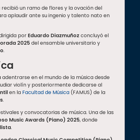
a recibió un ramo de flores y la ovación del
ra aplaudir ante su ingenio y talento nato en
dirigida por
Eduardo Diazmuñoz
concluyó el
orada 2025
del ensamble universitario y
io
.
ica
 a adentrarse en el mundo de la música desde
diar violín y posteriormente dedicarse al
ntil
en la
Facultad de Música
(FAMUS) de la
ts
.
stivales y convocatorias de música. Una de las
oso Music Awards (Piano) 2025
, donde
ista
.
London Classical Music Competition (Piano)