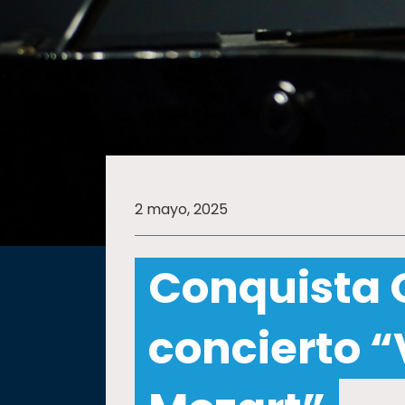
SALUD
SUSTENTABILIDAD
TEMAS
2 mayo, 2025
Oferta
educativa
Conquista 
Estudiantes
Rectoría
concierto “
Investigación
Internacionalización
Responsabilidad