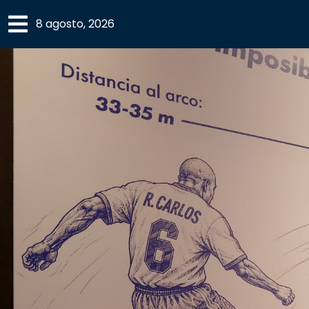
×
8 agosto, 2026
SECCIONES
ACADEMIA
CAMPUS
UANL
COMUNIDAD
UANL
CULTURA
DEPORTES
I+D+I
EXPERTOS