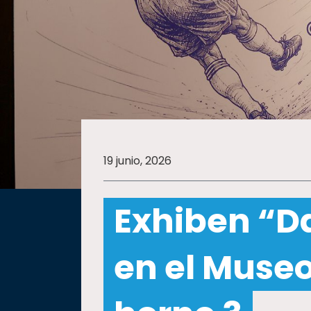
SALUD
SUSTENTABILIDAD
TEMAS
19 junio, 2026
Oferta
educativa
Exhiben “D
Estudiantes
Rectoría
en el Museo
Investigación
Internacionalización
Responsabilidad