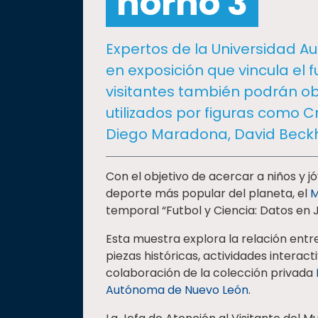
horno 3
social
Vinculación
Expertos de la Universidad 
Historia
en exposición que vincula el f
Universiada
visitantes también podrán ob
Nacional
utilizados por figuras como Cr
Diego Maradona, David Bec
Con el objetivo de acercar a niños y j
deporte más popular del planeta, el
M
temporal “Futbol y Ciencia: Datos en 
Esta muestra explora la relación entre
piezas históricas, actividades interact
colaboración de la colección privada
Autónoma de Nuevo León
.