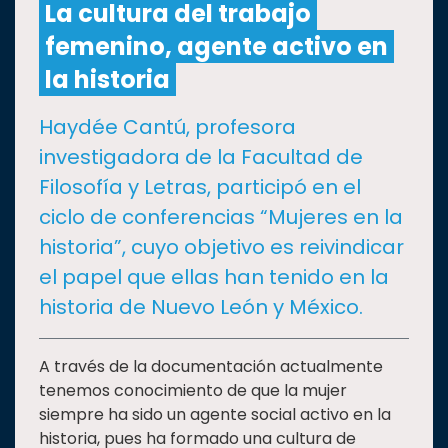
La cultura del trabajo
femenino, agente activo en
CULTURA
la historia
DEPORTES
Haydée Cantú, profesora
investigadora de la Facultad de
I+D+I
EXPERTOS
Filosofía y Letras, participó en el
ciclo de conferencias “Mujeres en la
SALUD
historia”, cuyo objetivo es reivindicar
el papel que ellas han tenido en la
SUSTENTABILIDAD
historia de Nuevo León y México.
TEMAS
A través de la documentación actualmente
tenemos conocimiento de que la mujer
siempre ha sido un agente social activo en la
Oferta
historia, pues ha formado una cultura de
educativa