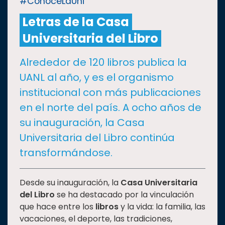
#ConoceLaUni
Letras de la Casa
CULTURA
Universitaria del Libro
DEPORTES
Alrededor de 120 libros publica la
UANL al año, y es el organismo
I+D+I
EXPERTOS
institucional con más publicaciones
en el norte del país. A ocho años de
SALUD
su inauguración, la Casa
Universitaria del Libro continúa
SUSTENTABILIDAD
transformándose.
TEMAS
Desde su inauguración, la
Casa Universitaria
del Libro
se ha destacado por la vinculación
que hace entre los
libros
y la vida: la familia, las
Oferta
vacaciones, el deporte, las tradiciones,
educativa