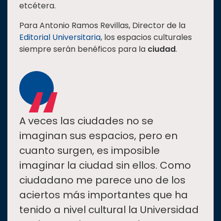
etcétera.
Estudiantes
Para Antonio Ramos Revillas, Director de la
Rectoría
Editorial Universitaria
, los espacios culturales
Investigación
siempre serán benéficos para la
ciudad
.
Internacionalización
“
Responsabilidad
social
Vinculación
A veces las ciudades no se
Historia
imaginan sus espacios, pero en
Universiada
cuanto surgen, es imposible
Nacional
imaginar la ciudad sin ellos. Como
ciudadano me parece uno de los
aciertos más importantes que ha
tenido a nivel cultural la Universidad