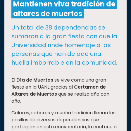
Mantienen viva tradición de
altares de muertos
CULTURA
Un total de 38 dependencias se
DEPORTES
sumaron a la gran fiesta con que la
Universidad rinde homenaje a las
I+D+I
EXPERTOS
personas que han dejado una
huella imborrable en la comunidad.
SALUD
El
Día de Muertos
se vive como una gran
SUSTENTABILIDAD
fiesta en la UANL gracias al
Certamen de
Altares de Muertos
que se realiza año con
año.
TEMAS
Colores, sabores y mucha tradición llenan los
pasillos de diversas dependencias que
Oferta
participan en esta convocatoria, la cual une a
educativa