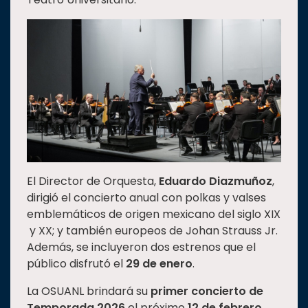
Estudiantes
Rectoría
Investigación
Internacionalización
Responsabilidad
social
Vinculación
Historia
El Director de Orquesta,
Eduardo Diazmuñoz
,
Universiada
dirigió el concierto anual con polkas y valses
Nacional
emblemáticos de origen mexicano del siglo XIX
y XX; y también europeos de Johan Strauss Jr.
Además, se incluyeron dos estrenos que el
público disfrutó el
29 de enero
.
La OSUANL brindará su
primer concierto de
Temporada 2026
el próximo
12 de febrero
.