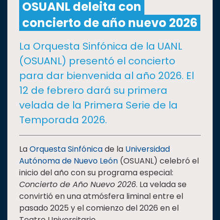
OSUANL deleita con
concierto de año nuevo 2026
CULTURA
La Orquesta Sinfónica de la UANL
DEPORTES
(OSUANL) presentó el concierto
para dar bienvenida al año 2026. El
I+D+I
EXPERTOS
12 de febrero dará su primera
velada de la Primera Serie de la
SALUD
Temporada 2026.
SUSTENTABILIDAD
La
Orquesta Sinfónica
de la
Universidad
Autónoma de Nuevo León
(OSUANL) celebró el
inicio del año con su programa especial:
TEMAS
Concierto de Año Nuevo 2026
. La velada se
convirtió en una atmósfera liminal entre el
Oferta
pasado 2025 y el comienzo del 2026 en el
educativa
Teatro Universitario.