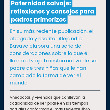
Paternidad salvaje:
reflexiones y consejos para
CULTURA
padres primerizos
DEPORTES
En su más reciente publicación, el
abogado y escritor Alejandro
I+D+I
EXPERTOS
Basave elabora una serie de
consideraciones sobre lo que él
SALUD
llama el viaje transformativo de ser
padre de tres niñas que le han
SUSTENTABILIDAD
cambiado la forma de ver el
mundo.
TEMAS
Anécdotas y vivencias que conllevan la
Oferta
cotidianidad de ser padre en los tiempos
educativa
actuales conforman el más reciente libro,