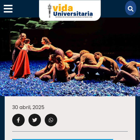
×
SECCIONES
ACADEMIA
30 abril, 2025
CAMPUS
UANL
COMUNIDAD
UANL