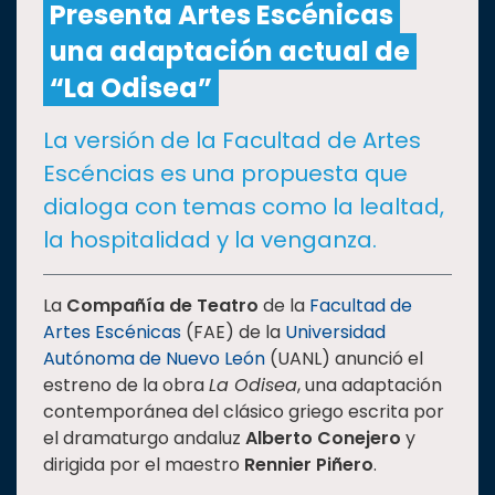
Presenta Artes Escénicas
una adaptación actual de
CULTURA
“La Odisea”
DEPORTES
La versión de la Facultad de Artes
Escéncias es una propuesta que
I+D+I
EXPERTOS
dialoga con temas como la lealtad,
la hospitalidad y la venganza.
SALUD
La
Compañía de Teatro
de la
Facultad de
SUSTENTABILIDAD
Artes Escénicas
(FAE) de la
Universidad
Autónoma de Nuevo León
(UANL) anunció el
estreno de la obra
La Odisea
, una adaptación
TEMAS
contemporánea del clásico griego escrita por
el dramaturgo andaluz
Alberto Conejero
y
Oferta
dirigida por el maestro
Rennier Piñero
.
educativa