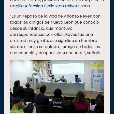
Capilla Alfonsina Biblioteca Universitaria
.
Estudiantes
Rectoría
“Es un repaso de la vida de Alfonso Reyes con
todos los amigos de Nuevo León que conoció
Investigación
desde su infancia, que mantuvo
Internacionalización
correspondencia con ellos. Reyes fue una
amistad muy grata, eso significa un hombre
Responsabilidad
siempre leal a su palabra, amigo de todos los
social
que conoció y después va a conocer.”, señaló.
Vinculación
Historia
Universiada
Nacional