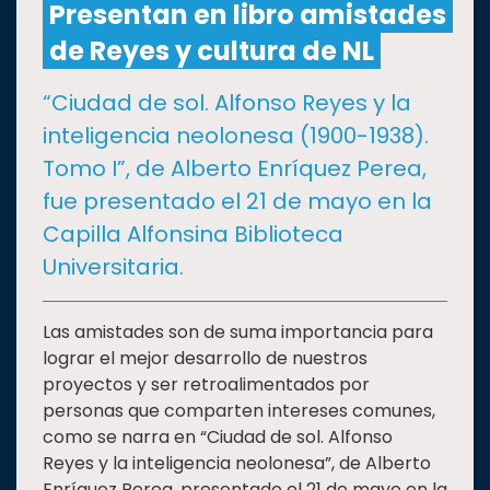
Presentan en libro amistades
de Reyes y cultura de NL
CULTURA
“Ciudad de sol. Alfonso Reyes y la
DEPORTES
inteligencia neolonesa (1900-1938).
Tomo I”, de Alberto Enríquez Perea,
I+D+I
EXPERTOS
fue presentado el 21 de mayo en la
Capilla Alfonsina Biblioteca
SALUD
Universitaria.
SUSTENTABILIDAD
Las amistades son de suma importancia para
lograr el mejor desarrollo de nuestros
proyectos y ser retroalimentados por
TEMAS
personas que comparten intereses comunes,
como se narra en “Ciudad de sol. Alfonso
Oferta
Reyes y la inteligencia neolonesa”, de Alberto
educativa
Enríquez Perea, presentado el 21 de mayo en la