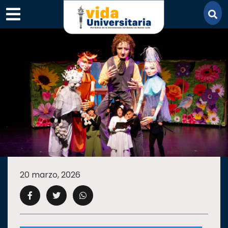
×
SECCIONES
ACADEMIA
20 marzo, 2026
CAMPUS
UANL
COMUNIDAD
UANL