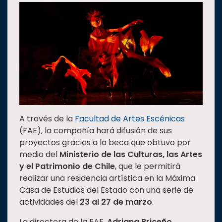
Estudiantes
Rectoría
Investigación
Internacionalización
Responsabilidad
social
Vinculación
A través de la
Facultad de Artes Escénicas
Historia
(FAE), la compañía hará difusión de sus
Universiada
proyectos gracias a la beca que obtuvo por
Nacional
medio del
Ministerio de las Culturas, las Artes
y el Patrimonio de Chile
, que le permitirá
realizar una residencia artística en la Máxima
Casa de Estudios del Estado con una serie de
actividades del
23 al 27 de marzo
.
La directora de la FAE,
Adriana Briceño