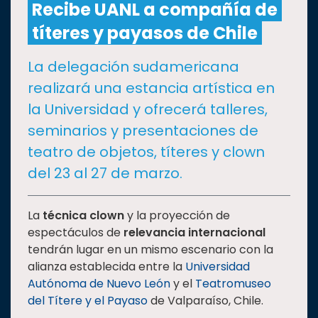
Recibe UANL a compañía de
títeres y payasos de Chile
CULTURA
La delegación sudamericana
DEPORTES
realizará una estancia artística en
la Universidad y ofrecerá talleres,
I+D+I
EXPERTOS
seminarios y presentaciones de
teatro de objetos, títeres y clown
SALUD
del 23 al 27 de marzo.
SUSTENTABILIDAD
La
técnica clown
y la proyección de
espectáculos de
relevancia internacional
tendrán lugar en un mismo escenario con la
TEMAS
alianza establecida entre la
Universidad
Autónoma de Nuevo León
y el
Teatromuseo
Oferta
del Títere y el Payaso
de Valparaíso, Chile.
educativa